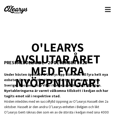
O'LEARYS
AVSLUTAR ÅRET
PRESSMEDDELANDE - 20 DECEMBER 2023
MED FYRA
Under hösten öppnade O’Learys upp dörrarna till fyra helt nya
NYÖPPNINGAR!
enheter. De nya destinationerna hittas i Hemavan i norra
Sverige, Moss och Oslo Vika i Norge samt Hasselt i Belgien.
Nyetableringarna är varmt välkomna tillskott i kedjan och har
tagits emot väl i respektive stad.
Hösten inleddes med en succéfylld öppning av O’Learys Hasselt den 2a
oktober. Hasselt är den andra O’Learys-enheten i Belgien och likt
O’Learys Gent räknas den som en av de största i kedjan med sina 4000